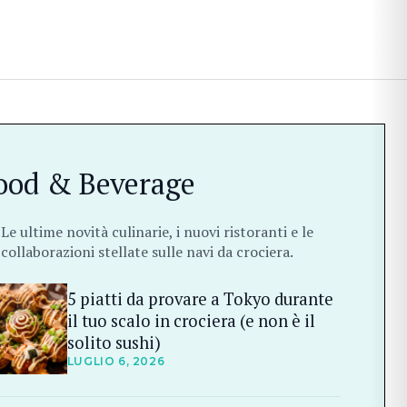
ood & Beverage
Le ultime novità culinarie, i nuovi ristoranti e le
collaborazioni stellate sulle navi da crociera.
5 piatti da provare a Tokyo durante
il tuo scalo in crociera (e non è il
solito sushi)
LUGLIO 6, 2026