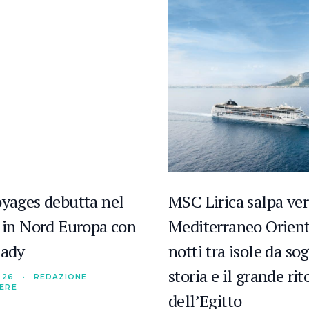
oyages debutta nel
MSC Lirica salpa ver
e in Nord Europa con
Mediterraneo Orient
Lady
notti tra isole da so
storia e il grande ri
026
•
REDAZIONE
IERE
dell’Egitto