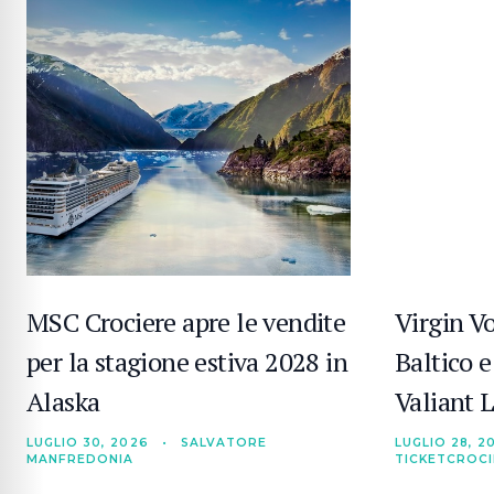
MSC Crociere apre le vendite
Virgin V
per la stagione estiva 2028 in
Baltico 
Alaska
Valiant 
LUGLIO 30, 2026
•
SALVATORE
LUGLIO 28, 2
MANFREDONIA
TICKETCROC