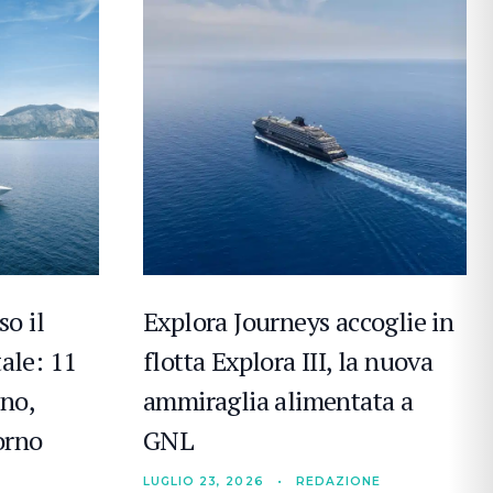
so il
Explora Journeys accoglie in
ale: 11
flotta Explora III, la nuova
gno,
ammiraglia alimentata a
torno
GNL
LUGLIO 23, 2026
•
REDAZIONE