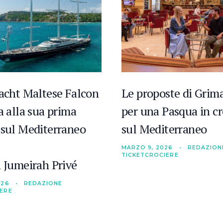
yacht Maltese Falcon
Le proposte di Grima
a alla sua prima
per una Pasqua in cr
 sul Mediterraneo
sul Mediterraneo
MARZO 9, 2026
•
REDAZION
TICKETCROCIERE
a Jumeirah Privé
026
•
REDAZIONE
IERE