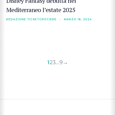
Disney Fantasy debutta nel
Mediterraneo l’estate 2025
REDAZIONE TICKETCROCIERE
•
MARZO 18, 2024
Paginazione
1
2
3
…
9
→
degli
articoli