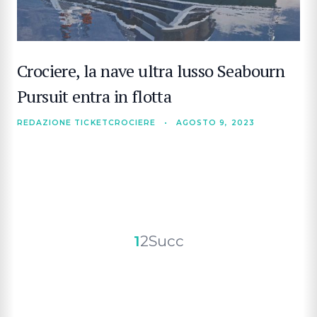
Crociere, la nave ultra lusso Seabourn
Pursuit entra in flotta
REDAZIONE TICKETCROCIERE
•
AGOSTO 9, 2023
Paginazione
1
2
Succ
degli
articoli