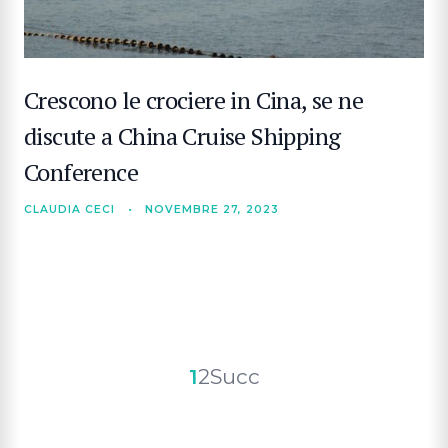
Crescono le crociere in Cina, se ne
discute a China Cruise Shipping
Conference
CLAUDIA CECI
•
NOVEMBRE 27, 2023
Paginazione
1
2
Succ
degli