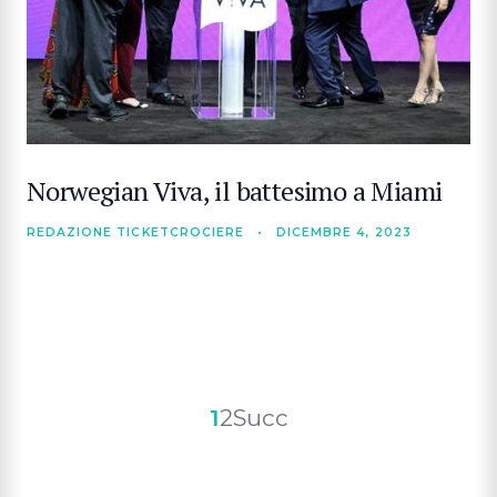
Norwegian Viva, il battesimo a Miami
REDAZIONE TICKETCROCIERE
•
DICEMBRE 4, 2023
Paginazione
1
2
Succ
degli