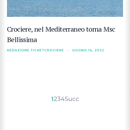
Crociere, nel Mediterraneo torna Msc
Bellissima
REDAZIONE TICKETCROCIERE
•
GIUGNO 14, 2022
Paginazione
1
2
3
4
Succ
degli
articoli