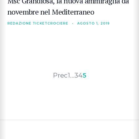
Msc Grandiosa, la nuova ammiraglia da
novembre nel Mediterraneo
REDAZIONE TICKETCROCIERE
•
AGOSTO 1, 2019
CERCA
Paginazione
Prec
1
…
3
4
5
degli
articoli