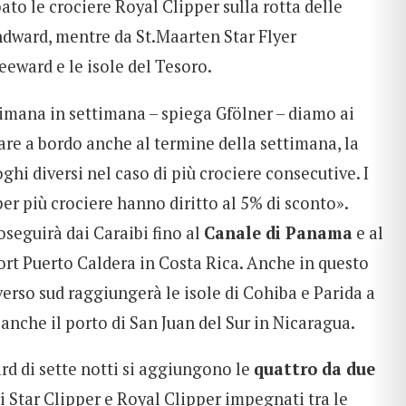
to le crociere Royal Clipper sulla rotta delle
ndward, mentre da St.Maarten Star Flyer
eward e le isole del Tesoro.
ttimana in settimana – spiega Gfölner – diamo ai
tare a bordo anche al termine della settimana, la
uoghi diversi nel caso di più crociere consecutive. I
er più crociere hanno diritto al 5% di sconto».
roseguirà dai Caraibi fino al
Canale di Panama
e al
rt Puerto Caldera in Costa Rica. Anche in questo
verso sud raggiungerà le isole di Cohiba e Parida a
anche il porto di San Juan del Sur in Nicaragua.
rd di sette notti si aggiungono le
quattro da due
i Star Clipper e Royal Clipper impegnati tra le