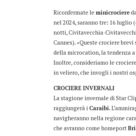
Riconfermate le
minicrociere
da
nel 2024, saranno tre: 16 luglio (
notti, Civitavecchia-Civitavecchi
Cannes). «Queste crociere brevi s
della microcation, la tendenza a 
Inoltre, consideriamo le crocier
in veliero, che invogli i nostri o
CROCIERE INVERNALI
La stagione invernale di Star Cli
raggiungerà i
Caraibi
. L’ammirag
navigheranno nella regione carai
che avranno come homeport
Br