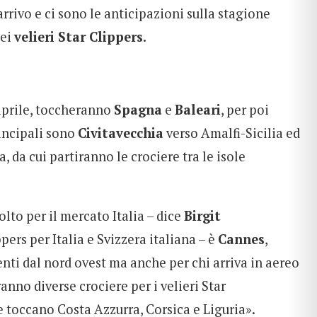
arrivo e ci sono le anticipazioni sulla stagione
dei
velieri Star Clippers
.
e aprile, toccheranno
Spagna
e
Baleari
, per poi
principali sono
Civitavecchia
verso Amalfi-Sicilia ed
 da cui partiranno le crociere tra le isole
lto per il mercato Italia – dice
Birgit
pers per Italia e Svizzera italiana – è
Cannes
,
enti dal nord ovest ma anche per chi arriva in aereo
anno diverse crociere per i velieri Star
e toccano Costa Azzurra, Corsica e Liguria».