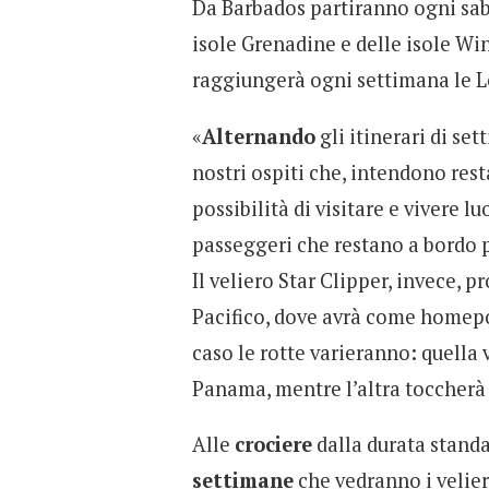
Da Barbados partiranno ogni saba
isole Grenadine e delle isole Wi
raggiungerà ogni settimana le Le
«
Alternando
gli itinerari di se
nostri ospiti che, intendono res
possibilità di visitare e vivere l
passeggeri che restano a bordo p
Il veliero Star Clipper, invece, p
Pacifico, dove avrà come homepo
caso le rotte varieranno: quella 
Panama, mentre l’altra toccherà 
Alle
crociere
dalla durata standa
settimane
che vedranno i velier