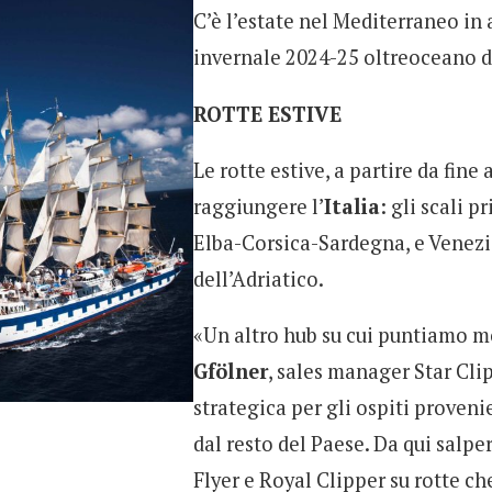
C’è l’estate nel Mediterraneo in 
invernale 2024-25 oltreoceano 
ROTTE ESTIVE
Le rotte estive, a partire da fin
raggiungere l’
Italia
: gli scali 
Elba-Corsica-Sardegna, e Venezia,
dell’Adriatico.
«Un altro hub su cui puntiamo mo
Gfölner
, sales manager Star Clip
strategica per gli ospiti proveni
dal resto del Paese. Da qui salper
Flyer e Royal Clipper su rotte ch