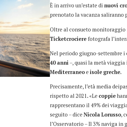
È in arrivo un’estate di
nuovi cro
prenotato la vacanza saliranno 
Oltre al consueto monitoraggio
Ticketcrociere
fotografa l’inter
Nel periodo giugno-settembre i 
40 anni
–, quasi la metà viaggia 
Mediterraneo
e
isole
greche
.
Precisamente, l’età media deipas
rispetto al 2021. «Le
coppie
hann
rappresentano il 49% dei viaggiat
seguito – dice
Nicola
Lorusso
, 
l’Osservatorio – Il 3% naviga in 