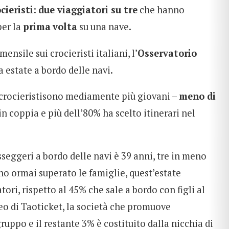
cieristi
:
due viaggiatori su tre
che hanno
per la
prima
volta
su una nave.
 mensile
sui crocieristi italiani, l’
Osservatorio
a estate a bordo delle navi.
crocieristisono mediamente più giovani –
meno di
in coppia e più dell’80% ha scelto itinerari nel
seggeri a bordo delle navi è 39 anni, tre in meno
o ormai superato le famiglie, quest’estate
ori, rispetto al 45% che sale a bordo con figli al
ceo di Taoticket, la società che promuove
gruppo e il restante 3% è costituito dalla nicchia di