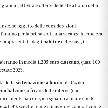
ogrammi, attività e offerte dedicate a bordo della
l’insieme oggetto delle considerazioni
 faranno per la prima volta una vacanza in crociera
 è rappresentata dagli
habitué
delle navi, i
penderanno in media
1.205 euro ciascuno
, quasi 100
’estate 2023.
tà della
sistemazione a bordo
: il 40% dei
con balcone
, più care delle interne (che
oni); niente balcone, ma sguardo al mare con le
16%. Il 4% sceglie infine il maggiore comfort con le