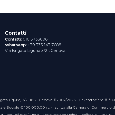
Contatti
Contatti:
010 5733006
WhatsApp:
+39 333 143 7688
Via Brigata Liguria 3/21, Genova
 Brigata Liguria, 3/21 16121 Genova ©2007/2026 - Ticketcrociere ® è 
le Sociale € 100.000,00 i.v. - Iscritta alla Camera di Commercio
ut. Prov. n° 6167/131601 - Assicurazione Unipol - polizza n. 2064841