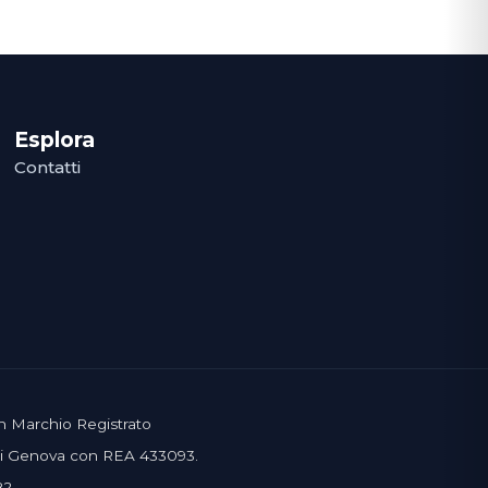
Esplora
Contatti
un Marchio Registrato
 di Genova con REA 433093.
82