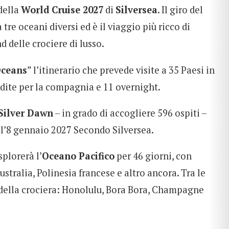
 della
World Cruise 2027
di
Silversea
. Il giro del
tre oceani diversi ed è il viaggio più ricco di
d delle crociere di lusso.
Oceans
” l’itinerario che prevede visite a 35 Paesi in
nedite per la compagnia e 11 overnight.
Silver Dawn
– in grado di accogliere 596 ospiti –
 l’8 gennaio 2027 Secondo Silversea.
splorerà l’
Oceano Pacifico
per 46 giorni, con
ustralia, Polinesia francese e altro ancora. Tra le
 della crociera: Honolulu, Bora Bora, Champagne