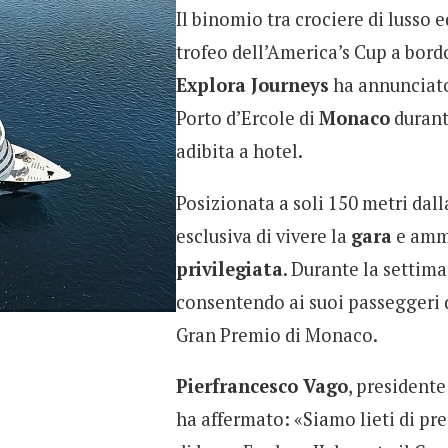
Il binomio tra crociere di lusso e
trofeo dell’America’s Cup a bordo
Explora Journeys
ha annunciato
Porto d’Ercole di
Monaco
durant
adibita a hotel.
Posizionata a soli 150 metri dalla
esclusiva di vivere la
gara
e ammi
privilegiata
. Durante la settima
consentendo ai suoi passeggeri
Gran Premio di Monaco.
Pierfrancesco Vago
, presidente
ha affermato: «Siamo lieti di pr