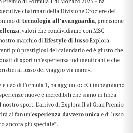
ran Premio di Formula 1 di Monaco 2025 – ha
xecutive chairman della Divisione Crociere del
nonimo di
tecnologia all’avanguardia
, precisione
ellenza
, valori che condividiamo con MSC
 nostro marchio di
lifestyle di lusso
Explora
venti più prestigiosi del calendario ed è giusto che
ionati di sport un’esperienza indimenticabile che
istici al lusso del viaggio via mare».
te e ceo di Formula 1, ha aggiunto: «Ci impegniamo
esperienze nuove e incredibili che siano in linea
il nostro sport. L’arrivo di Explora II al Gran Premio
irà ai fan un’
esperienza davvero unica
e di lusso
o ancora più speciale”.