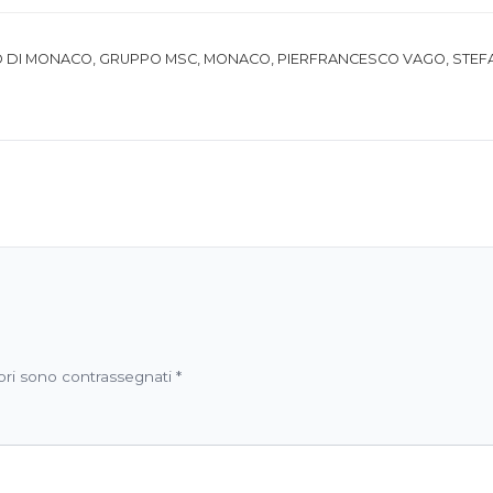
O DI MONACO
,
GRUPPO MSC
,
MONACO
,
PIERFRANCESCO VAGO
,
STEF
ori sono contrassegnati
*