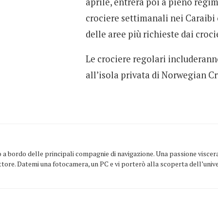
aprile, entrerà poi a pieno re
crociere settimanali nei Caraibi
delle aree più richieste dai crocie
Le crociere regolari includerann
all’isola privata di Norwegian Cr
vo a bordo delle principali compagnie di navigazione. Una passione viscer
settore. Datemi una fotocamera, un PC e vi porterò alla scoperta dell’univ