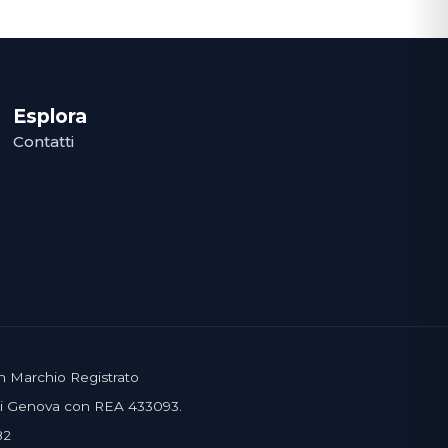
Esplora
Contatti
un Marchio Registrato
 di Genova con REA 433093.
82