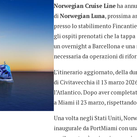
Norwegian Cruise Line
ha annun
di
Norwegian Luna
, prossima a
presso lo stabilimento Fincanti
gli ospiti prenotati che la tappa
un overnight a Barcellona e una 
necessaria da operazioni di rifo
L’itinerario aggiornato, della du
di Civitavecchia il 13 marzo 202
l’Atlantico. Dopo aver completato
a Miami il 23 marzo, rispettando
Una volta negli Stati Uniti, Norw
inaugurale da PortMiami con una 