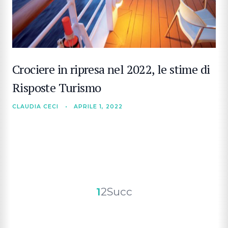
Crociere in ripresa nel 2022, le stime di
Risposte Turismo
CLAUDIA CECI
•
APRILE 1, 2022
Paginazione
1
2
Succ
degli