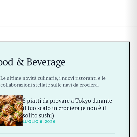
ood & Beverage
Le ultime novità culinarie, i nuovi ristoranti e le
collaborazioni stellate sulle navi da crociera.
5 piatti da provare a Tokyo durante
il tuo scalo in crociera (e non è il
solito sushi)
LUGLIO 6, 2026