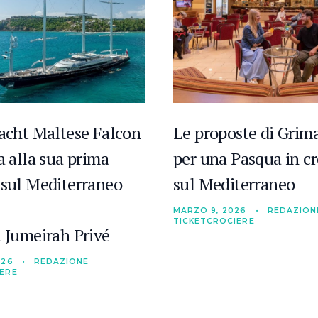
yacht Maltese Falcon
Le proposte di Grima
a alla sua prima
per una Pasqua in cr
 sul Mediterraneo
sul Mediterraneo
MARZO 9, 2026
•
REDAZION
TICKETCROCIERE
a Jumeirah Privé
026
•
REDAZIONE
IERE