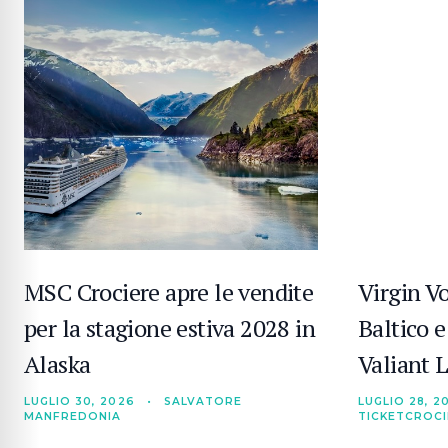
MSC Crociere apre le vendite
Virgin V
per la stagione estiva 2028 in
Baltico 
Alaska
Valiant 
LUGLIO 30, 2026
•
SALVATORE
LUGLIO 28, 2
MANFREDONIA
TICKETCROC