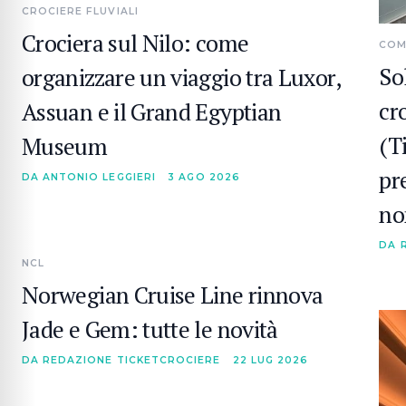
CROCIERE FLUVIALI
Crociera sul Nilo: come
COM
So
organizzare un viaggio tra Luxor,
cr
Assuan e il Grand Egyptian
(T
Museum
pr
DA ANTONIO LEGGIERI
3 AGO 2026
no
DA 
NCL
Norwegian Cruise Line rinnova
Jade e Gem: tutte le novità
DA REDAZIONE TICKETCROCIERE
22 LUG 2026