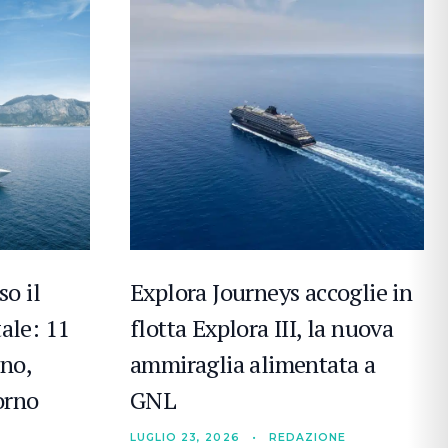
so il
Explora Journeys accoglie in
ale: 11
flotta Explora III, la nuova
gno,
ammiraglia alimentata a
torno
GNL
LUGLIO 23, 2026
•
REDAZIONE