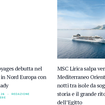
oyages debutta nel
MSC Lirica salpa ver
e in Nord Europa con
Mediterraneo Orient
Lady
notti tra isole da so
storia e il grande ri
026
•
REDAZIONE
IERE
dell’Egitto