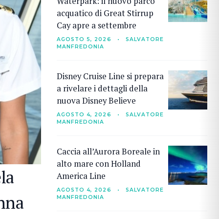
Waterpark: il nuovo parco
acquatico di Great Stirrup
Cay apre a settembre
AGOSTO 5, 2026
•
SALVATORE
MANFREDONIA
Disney Cruise Line si prepara
a rivelare i dettagli della
nuova Disney Believe
AGOSTO 4, 2026
•
SALVATORE
MANFREDONIA
Caccia all’Aurora Boreale in
alto mare con Holland
la
America Line
AGOSTO 4, 2026
•
SALVATORE
onna
MANFREDONIA